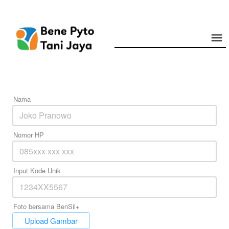
Nama
Nomor HP
Input Kode Unik
Foto bersama BenSil+
`
Upload Gambar