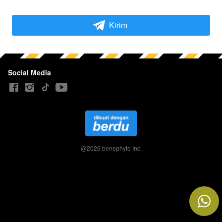
Kirim
`
Social Media
@
2026
benephyto Inc.