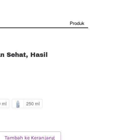
Produk
n Sehat, Hasil
 ml
250 ml
`
Tambah ke Keranjang