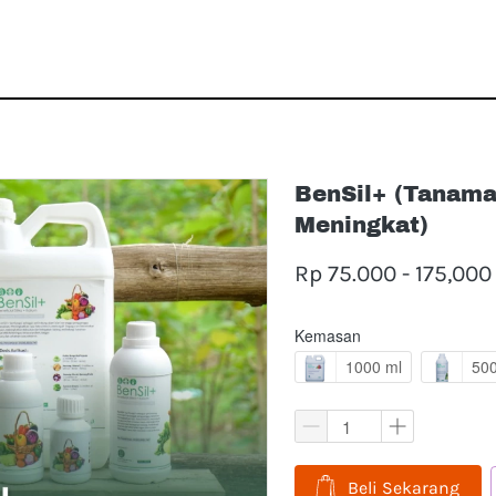
BenSil+ (Tanama
Meningkat)
Rp 75.000 - 175,000
Kemasan
1000 ml
500
`
Beli Sekarang