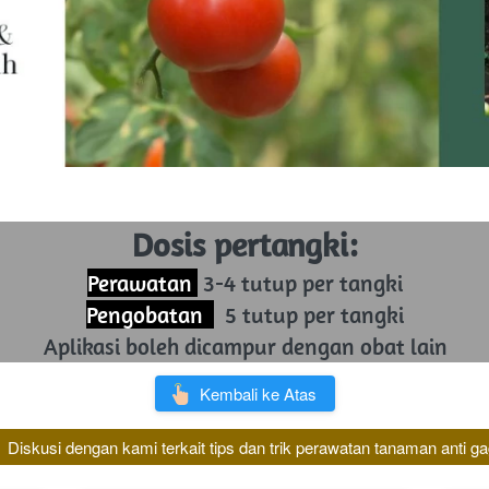
Dosis pertangki:
Perawatan 
 3-4 tutup per tangki
Pengobatan  
  5 tutup per tangki
Aplikasi boleh dicampur dengan obat lain
`
Kembali ke Atas
Diskusi dengan kami terkait tips dan trik perawatan tanaman anti ga